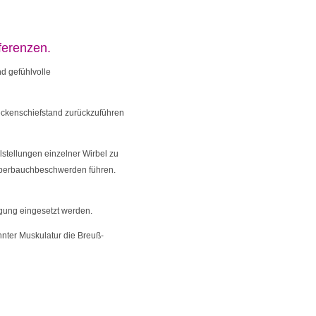
ferenzen.
d gefühlvolle
 Beckenschiefstand zurückzuführen
tel­lungen einzelner Wirbel zu
Oberbauchbeschwerden führen.
gung eingesetzt werden.
nnter Muskulatur die
Breuß-