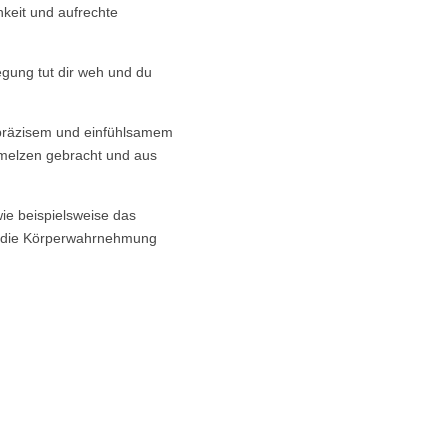
hkeit und aufrechte
egung tut dir weh und du
 präzisem und einfühlsamem
hmelzen gebracht und aus
wie beispielsweise das
rd die Körperwahrnehmung