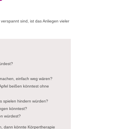
erspannt sind, ist das Anliegen vieler
ürdest?
e machen, einfach weg wären?
 Apfel beißen könntest ohne
s spielen hindern würden?
ingen könntest?
en würdest?
, dann könnte Körpertherapie