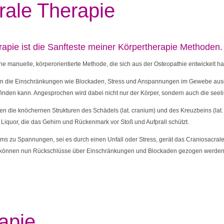
rale Therapie
apie ist die Sanfteste meiner Körpertherapie Methoden.
ne manuelle, körperorientierte Methode, die sich aus der Osteopathie entwickelt ha
n die Einschränkungen wie Blockaden, Stress und Anspannungen im Gewebe ausg
finden kann. Angesprochen wird dabei nicht nur der Körper, sondern auch die seel
 die knöchernen Strukturen des Schädels (lat. cranium) und des Kreuzbeins (lat.
Liquor, die das Gehirn und Rückenmark vor Stoß und Aufprall schützt.
ms zu Spannungen, sei es durch einen Unfall oder Stress, gerät das Craniosacral
 können nun Rückschlüsse über Einschränkungen und Blockaden gezogen werden
apie