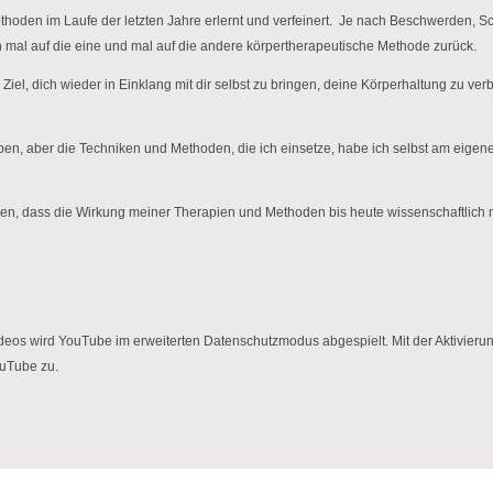
hoden im Laufe der letzten Jahre erlernt und verfeinert. Je nach Beschwerden, S
 mal auf die eine und mal auf die andere körpertherapeutische Methode zurück.
iel, dich wieder in Einklang mit dir selbst zu bringen, deine Körperhaltung zu 
eben, aber die Techniken und Methoden, die ich einsetze, habe ich selbst am eigen
sen, dass die Wirkung meiner Therapien und Methoden bis heute wissenschaftlich ni
en gerade einen Platzhalterinhalt von
YouTube
. Um auf den eigentliche
ideos wird YouTube im erweiterten Datenschutzmodus abgespielt. Mit der Aktivieru
n, klicken Sie auf die Schaltfläche unten. Bitte beachten Sie, dass dab
uTube zu.
Drittanbieter weitergegeben werden.
Mehr Informationen
Inhalt entsperren
Erforderlichen Service akzeptieren und Inhalte entsperren