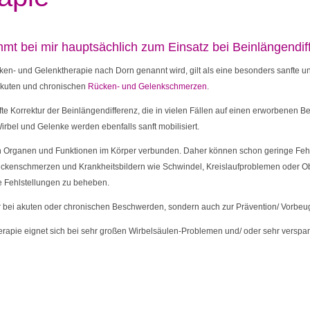
mt bei mir hauptsächlich zum Einsatz bei Beinlängendif
en- und Gelenktherapie nach Dorn genannt wird, gilt als eine besonders sanfte un
kuten und chronischen
Rücken- und Gelenkschmerzen
.
nfte Korrektur der Beinlängendifferenz, die in vielen Fällen auf einen erworbenen
irbel und Gelenke werden ebenfalls sanft mobilisiert.
en Organen und Funktionen im Körper verbunden. Daher können schon geringe Fehl­s
kenschmerzen und Krankheits­bildern wie Schwindel, Kreislaufproblemen oder 
e Fehlstellungen zu beheben.
r bei akuten oder chronischen Beschwerden, sondern auch zur Prävention/ Vorbeu
erapie eignet sich bei sehr großen Wirbelsäulen-Problemen und/ oder sehr verspa