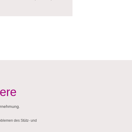
iere
ahrnehmung.
oblemen des Stütz- und