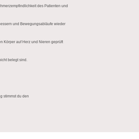
chmerzempfindlichkeit des Patienten und
verbessern und Bewegungsabläufe wieder
en Körper auf Herz und Nieren geprüft
cht belegt sind.
n Inhalt
ng stimmst du den
ei Daten an